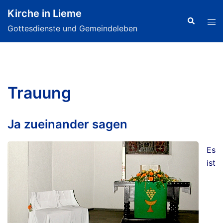
Zum
Kirche in Lieme
Inhalt
Search
Tog
Gottesdienste und Gemeindeleben
springen
men
Trauung
Ja zueinander sagen
Es
ist