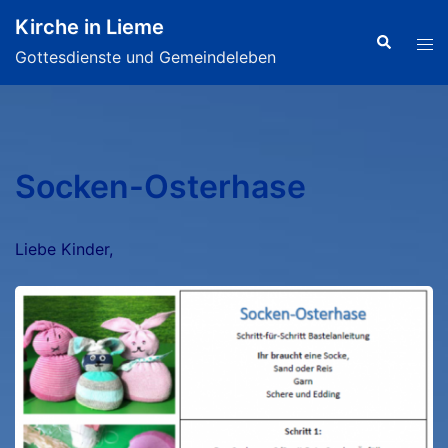
Zum
Kirche in Lieme
Inhalt
Search
Tog
Gottesdienste und Gemeindeleben
springen
men
Socken-Osterhase
Liebe Kinder,