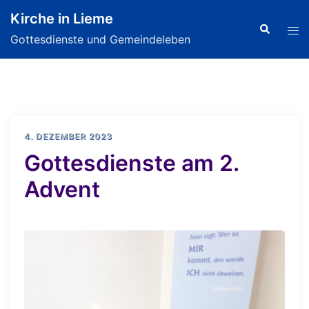
Zum
Kirche in Lieme
Inhalt
Search
Tog
Gottesdienste und Gemeindeleben
springen
men
4. DEZEMBER 2023
Gottesdienste am 2.
Advent