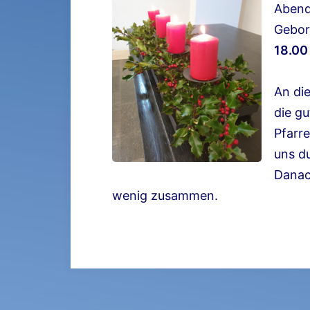
Abend
Gebor
18.00
An di
die gu
Pfarr
uns d
Danac
wenig zusammen.