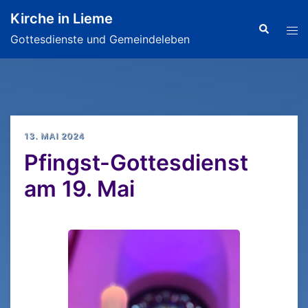
Zum
Kirche in Lieme
Inhalt
Search
Tog
Gottesdienste und Gemeindeleben
springen
men
13. MAI 2024
Pfingst-Gottesdienst
am 19. Mai