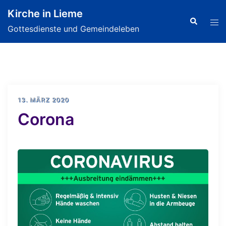
Zum
Kirche in Lieme
Inhalt
Search
Tog
Gottesdienste und Gemeindeleben
springen
men
13. MÄRZ 2020
Corona